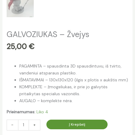
GALVOZIUKAS – Žvejys
25,00
€
PAGAMINTA – spausdinta 3D spausdintuvu, iš tvirto,
vandeniui atsparaus plastiko.
IŠMATAVIMAI – 130x130x120 (ilgis x plotis x aukštis mm)
KOMPLEKTE – žmogeliukas, ir prie jo galvytės
pritaikytas specialus vazonėlis.
AUGALO – komplekte nėra.
Prieinamumas:
Liko 4
Į Krepšelį
-
+