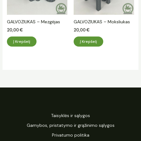
GALVOZIUKAS – Mezgėjas
GALVOZIUKAS – Moksliukas
20,00
€
20,00
€
Į Krepšelį
Į Krepšelį
Taisyklės ir sąlygos
Gamybos, pristatymo ir grąžinimo sąlygos
Privatumo politika