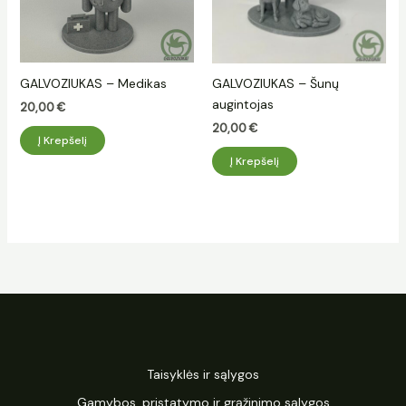
GALVOZIUKAS – Medikas
GALVOZIUKAS – Šunų
augintojas
20,00
€
20,00
€
Į Krepšelį
Į Krepšelį
Taisyklės ir sąlygos
Gamybos, pristatymo ir grąžinimo sąlygos