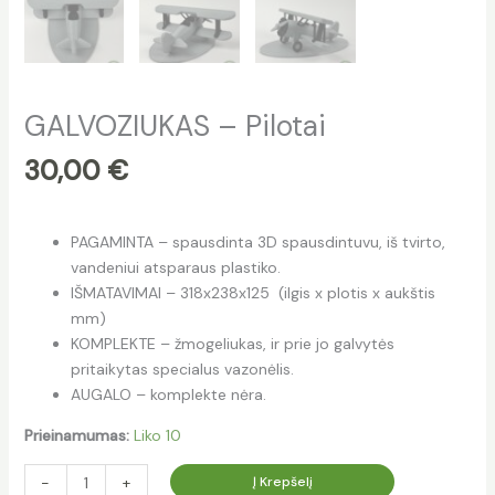
GALVOZIUKAS – Pilotai
30,00
€
PAGAMINTA – spausdinta 3D spausdintuvu, iš tvirto,
vandeniui atsparaus plastiko.
IŠMATAVIMAI – 318x238x125 (ilgis x plotis x aukštis
mm)
KOMPLEKTE – žmogeliukas, ir prie jo galvytės
pritaikytas specialus vazonėlis.
AUGALO – komplekte nėra.
Prieinamumas:
Liko 10
Į Krepšelį
-
+