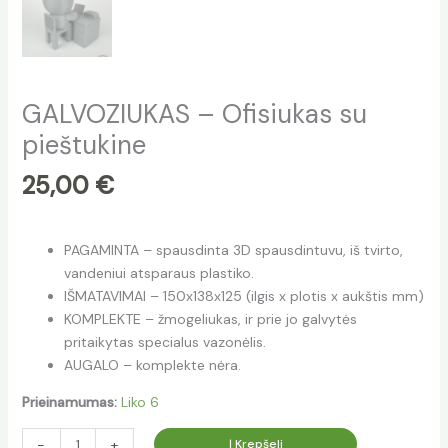
GALVOZIUKAS – Ofisiukas su
pieštukine
25,00
€
PAGAMINTA – spausdinta 3D spausdintuvu, iš tvirto,
vandeniui atsparaus plastiko.
IŠMATAVIMAI – 150x138x125 (ilgis x plotis x aukštis mm)
KOMPLEKTE – žmogeliukas, ir prie jo galvytės
pritaikytas specialus vazonėlis.
AUGALO – komplekte nėra.
Prieinamumas:
Liko 6
Į Krepšelį
-
+