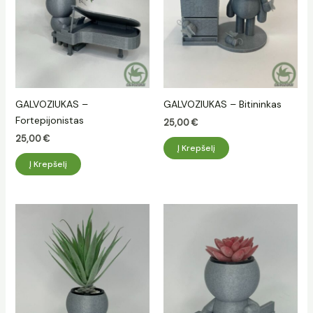
GALVOZIUKAS –
GALVOZIUKAS – Bitininkas
Fortepijonistas
25,00
€
25,00
€
Į Krepšelį
Į Krepšelį