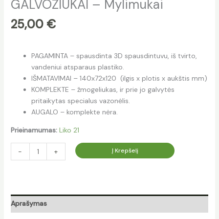
GALVOZIUKAI – Mylimukai
25,00
€
PAGAMINTA – spausdinta 3D spausdintuvu, iš tvirto,
vandeniui atsparaus plastiko.
IŠMATAVIMAI – 140x72x120 (ilgis x plotis x aukštis mm)
KOMPLEKTE – žmogeliukas, ir prie jo galvytės
pritaikytas specialus vazonėlis.
AUGALO – komplekte nėra.
Prieinamumas:
Liko 21
Į Krepšelį
-
+
Aprašymas