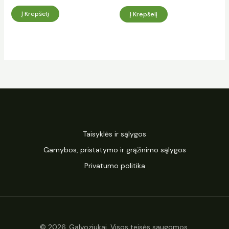
Į Krepšelį
Į Krepšelį
Taisyklės ir sąlygos
Gamybos, pristatymo ir grąžinimo sąlygos
Privatumo politika
© 2026. Galvoziukai. Visos teisės saugomos.