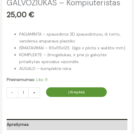
GALVOZIUKAS – Kompiuteristas
25,00
€
PAGAMINTA – spausdinta 3D spausdintuvu, iš tvirto,
vandeniui atsparaus plastiko.
IŠMATAVIMAI – 85x115x125 (ilgis x plotis x aukštis mm)
KOMPLEKTE – žmogeliukas, ir prie jo galvytės
pritaikytas specialus vazonėlis.
AUGALO – komplekte nėra.
Prieinamumas:
Liko 9
Į Krepšelį
-
+
Aprašymas